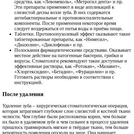
средства, как «Левомеколь», «Метрогил дента» и пр.
Эти препараты применяют в виде аппликаций к
слизистой десны возле зуба. В них содержатся
антибактиериальные и противовоспалительные
компоненты. После применения некоторое время
следует воздержаться от питья воды и приёма пищи.
Таблетки. Противоопухолевый эффект оказывают такие
таблетированные препараты, как «Нимесил»,
«Диазолин», «Диклофенак» и пр.
Полоскания фармацевтическими средствами. Оказывает
местное действие на патогенные бактерии, грибки и
вирусы. Стоматологи рекомендуют такие доступные и
эффективные растворы, как «Ротокан», «Малавит»,
«Хлоргексидин», «Бетадин», «Фурацилин» и пр.
Готовить растворы необходимо в соответствии с
инструкцией.
После удаления
Удаление зуба – хирургическая стоматологическая операция,
которая затрагивает глубокие слои слизистой и костной ткани
челюсти. Чем глубже были расположены корни, чем больше
их было в удаляемом зубе и чем сильнее в процессе удаления
пришлось травмировать мягкие и твёрдые ткани, тем больше
вероятность появления опухоли на лице. Она начинает