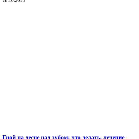
18.10.2018
Гной на десне над зубом: что делать, лечение