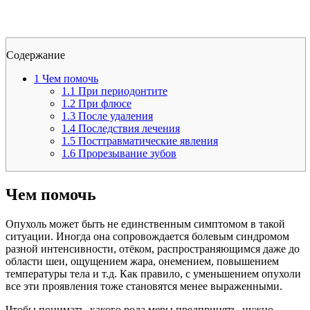
Содержание
1
Чем помочь
1.1
При периодонтите
1.2
При флюсе
1.3
После удаления
1.4
Последствия лечения
1.5
Посттравматические явления
1.6
Прорезывание зубов
Чем помочь
Опухоль может быть не единственным симптомом в такой
ситуации. Иногда она сопровождается болевым синдромом
разной интенсивности, отёком, распространяющимся даже до
области шеи, ощущением жара, онемением, повышением
температуры тела и т.д. Как правило, с уменьшением опухоли
все эти проявления тоже становятся менее выраженными.
Чтобы понимать, какого рода меры предпринять, нужно