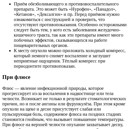
Приём обезболивающего и противовоспалительного
препарата. Это может быть «Нурофен», «Панадол»,
«Кетанов», «Дексалгин» и пр. Перед приёмом нужно
ознакомиться с инструкцией и проверить, что
отсутствуют противопоказания. Особенно осторожными
следует быть тем, у кото есть заболевания желудочно-
кишечного тракта, так как эти препараты имеют много
побочных эффектов, сказывающихся на работе
пищеварительных органов.
К месту опухоли можно приложить холодный компресс,
который немного снимет воспаление и заглушит
неприятные ощущения. Тёплый компресс при
периодонтите противопоказан.
При флюсе
Флюс — явление инфекционной природы, которое
прогрессирует из-за воспаления в надкостнице или тела
челюсти. Возникает не только в результате стоматологических
причин, но и после ангины или фурункулёза. При этом кроме
опухоли на щеке и десне присутствует слабая или
пульсирующая боль, содержимое флюса на поздних стадиях
становится гнойным, что вызывает повышение температуры.
При флюсе на верхней челюсти опухание захватывает десну,