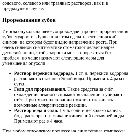
содового, солевого или травяных растворов, как и в
предыдущем случае.
Прорезывание зубов
Иногда опухоль на щеке сопровождает процесс прорезывания
зубов мудрости. Лучше при этом сделать рентгеновский
снимок, на котором будет видно направление роста. При
очень сильной симптоматике стоматолог делает надрез
десневой ткани, чтобы коронка могла прорезаться без
проблем, но чаще назначают следующие меры для
уменьшения опухоли:
Раствор перекиси водорода.
1 ст. л. перекиси водорода
растворяют в стакане тёплой воды. Применять 4 раза в
сутки.
Гели для прорезывания.
Такие средства за счёт
охлаждения немного снимают воспаление и убирают
отёк. При их использовании нужно отслеживать
возможные аллергические реакции.
Раствор йода и соли.
1 ч.л. соли и несколько капель
йода растворяют в стакане кипячёной остывшей воды.
Применяют раз в 4 часа.
При любом опухолевом процессе на лице тёплые компрессы